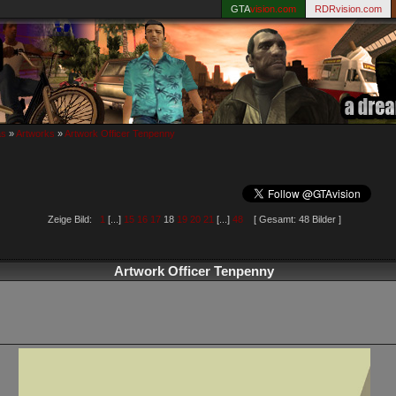
GTA
vision.com
RDRvision.com
as
»
Artworks
»
Artwork Officer Tenpenny
Zeige Bild:
1
[...]
15
16
17
18
19
20
21
[...]
48
[ Gesamt: 48 Bilder ]
Artwork Officer Tenpenny