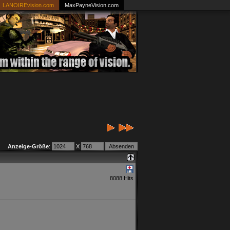
LANOIREvision.com
MaxPayneVision.com
Anzeige-Größe
:
X
8088 Hits