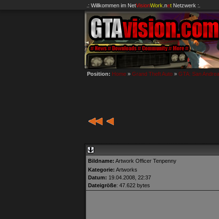
.: Willkommen im
Net
Vision
Work
.n
e
t
Netzwerk :.
Position:
Home
»
Grand Theft Auto
»
GTA: San Andre
Bildname:
Artwork Officer Tenpenny
Kategorie:
Artworks
Datum:
19.04.2008, 22:37
Dateigröße
: 47.622 bytes