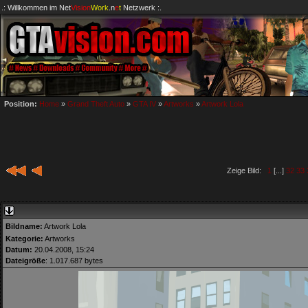
.: Willkommen im
Net
Vision
Work
.n
e
t
Netzwerk :.
Position:
Home
»
Grand Theft Auto
»
GTA IV
»
Artworks
»
Artwork Lola
Zeige Bild:
1
[...]
32
33
Bildname:
Artwork Lola
Kategorie:
Artworks
Datum:
20.04.2008, 15:24
Dateigröße
: 1.017.687 bytes