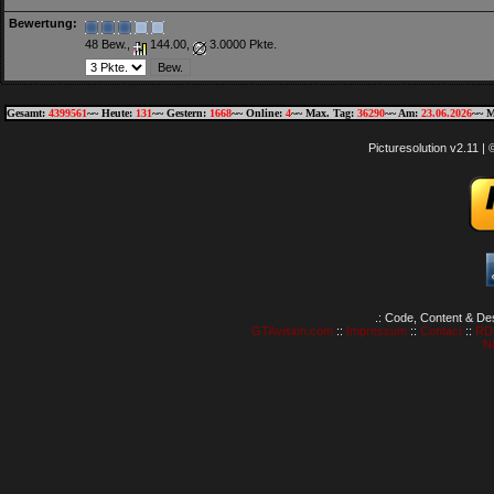
Bewertung:
48 Bew.,
144.00,
3.0000 Pkte.
Gesamt:
4399561
~~ Heute:
131
~~ Gestern:
1668
~~ Online:
4
~~ Max. Tag:
36290
~~ Am:
23.06.2026
~~ M
Picturesolution v2.11 
.: Code, Content & De
GTAvision.com
::
Impressum
::
Contact
::
RD
N