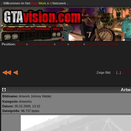
.: Willkommen im
Net
Vision
Work
.n
e
t
Netzwerk :.
Position:
Home
»
Grand Theft Auto
»
GTA IV
»
Artworks
»
Artwork Johnny Klebitz
Zeige Bild:
1
[...]
12
13
Artw
Bildname:
Artwork Johnny Klebitz
Kategorie:
Artworks
Datum:
05.02.2009, 13:10
Dateigröße
: 96.737 bytes