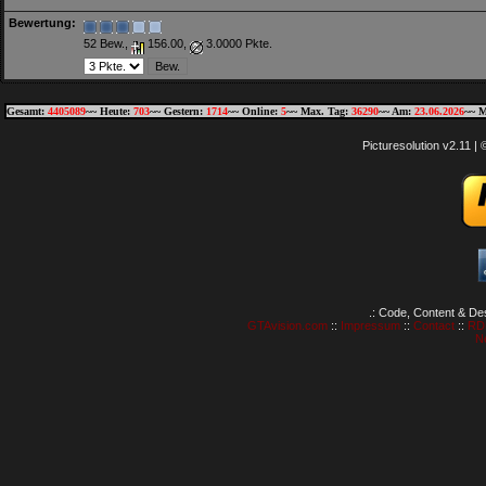
Bewertung:
52 Bew.,
156.00,
3.0000 Pkte.
Gesamt:
4405089
~~ Heute:
703
~~ Gestern:
1714
~~ Online:
5
~~ Max. Tag:
36290
~~ Am:
23.06.2026
~~ M
Picturesolution v2.11 
.: Code, Content & De
GTAvision.com
::
Impressum
::
Contact
::
RD
N