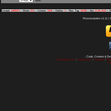
Gesamt:
4400263
~~ Heute:
833
~~ Gestern:
1668
~~ Online:
3
~~ Max. Tag:
36290
~~ Am:
23.06.2026
~~ M
Picturesolution v2.11 
.: Code, Content & De
GTAvision.com
::
Impressum
::
Contact
::
RD
N