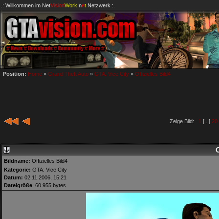
.: Willkommen im
Net
Vision
Work
.n
e
t
Netzwerk :.
Position:
Home
»
Grand Theft Auto
»
GTA: Vice City
»
Offizielles Bild4
Zeige Bild:
1
[...]
20
O
Bildname:
Offizielles Bild4
Kategorie:
GTA: Vice City
Datum:
02.11.2006, 15:21
Dateigröße
: 60.955 bytes