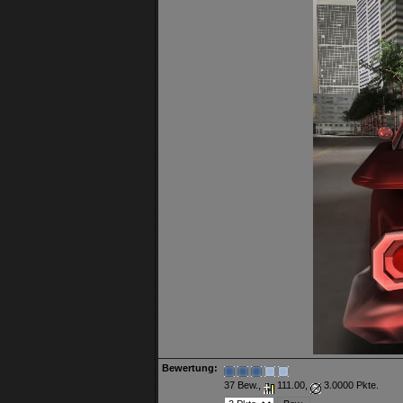
Bewertung:
37 Bew.,
111.00,
3.0000 Pkte.