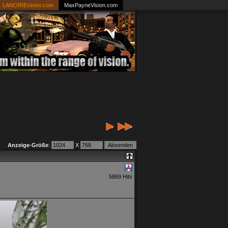
LANOIREvision.com
MaxPayneVision.com
Anzeige-Größe
:
X
5869 Hits