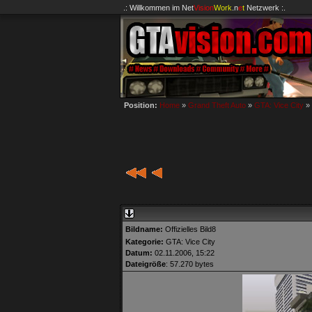
.: Willkommen im
Net
Vision
Work
.n
e
t
Netzwerk :.
Position:
Home
»
Grand Theft Auto
»
GTA: Vice City
»
Bildname:
Offizielles Bild8
Kategorie:
GTA: Vice City
Datum:
02.11.2006, 15:22
Dateigröße
: 57.270 bytes