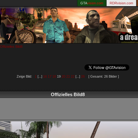
GTA
vision.com
RDRvision.com
Offizielles Bild8
Zeige Bild:
1
[...]
16
17
18
19
20
21
22
[...]
26
[ Gesamt: 26 Bilder ]
Offizielles Bild8