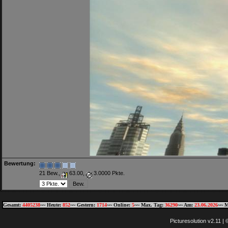
Bewertung:
21 Bew.,
63.00,
3.0000 Pkte.
Gesamt:
4405238
~~ Heute:
852
~~ Gestern:
1714
~~ Online:
5
~~ Max. Tag:
36290
~~ Am:
23.06.2026
~~ M
Picturesolution v2.11 