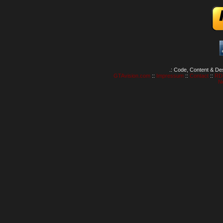
.: Code, Content & De
GTAvision.com
::
Impressum
::
Contact
::
RD
N