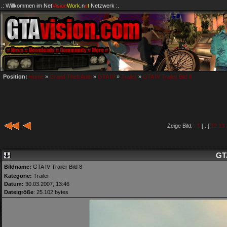
.: Willkommen im
Net
Vision
Work
.n
e
t
Netzwerk :.
Position:
Home
»
Grand Theft Auto
»
GTA IV
»
Trailer
»
GTA IV Trailer Bild 8
Zeige Bild:
1
[...]
12
13
GTA
Bildname:
GTA IV Trailer Bild 8
Kategorie:
Trailer
Datum:
30.03.2007, 13:46
Dateigröße
: 25.102 bytes